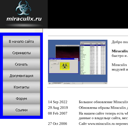
Добро пож
Miraculix
быстро и 
Miraculix
модулей и
14 Sep 2022
Большое обновление Miraculix
29 Aug 2019
Обновлены образы Miraculix д
08 Feb 2007
На нашем сайте теперь есть w
данные о владельце сайта, мес
27 Oct 2006
Сайт www.miraculix.ru перене