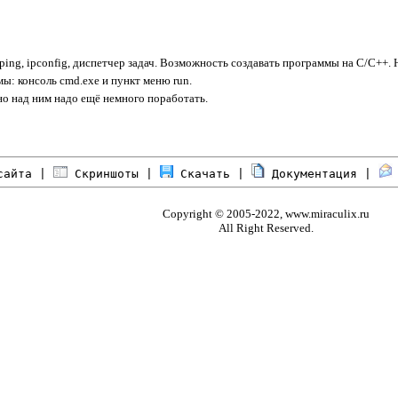
ing, ipconfig, диспетчер задач. Возможность создавать программы на С/C++. 
: консоль cmd.exe и пункт меню run.
о над ним надо ещё немного поработать.
сайта
|
Скриншоты
|
Скачать
|
Документация
|
Copyright © 2005-2022,
www.miraculix.ru
All Right Reserved.