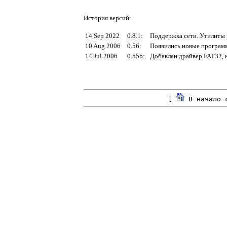
История версий:
14 Sep 2022
0.8.1
:
Поддержка сети. Утилиты p
10 Aug 2006
0.56:
Появились новые программы
14 Jul 2006
0.55b:
Добавлен драйвер FAT32, н
[
В начало 