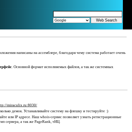
риложения написаны на ассемблере, благодаря чему система работает очень
ерфейс
. Основной формат исполняемых файлов, а так же системных
ttp://miraculix.ru:8030/
колько демок. Устанавливайте систему на флешку и тестируйте :)
йте или IP адресе. Наш whois-сервис позволяет узнать регистрационные
тип сервера, а так же PageRank, тИЦ.