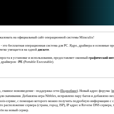
аловать на официальный сайт операционной системы Miraculix!
- это бесплатная операционная система для PC. Ядро, драйвера и основные п
легко умещается на одной
дискете
.
 проста в установке и использовании, предоставляет оконный
графический инт
 драйверов -
PE
(Portable Executable).
, главное нововведение - поддержка сети (
Подробнее
). Новый адрес форума:
h
ля скачивания. Добавлена игра Nibbles, исправлено пару багов и добавлено нес
hois-сервис, с помощью которого можно получить подробную информацию с са
то расположение сервера (страна, город, ISP), IP адрес и Reverse DNS сервера, 
сён на новый сервер.